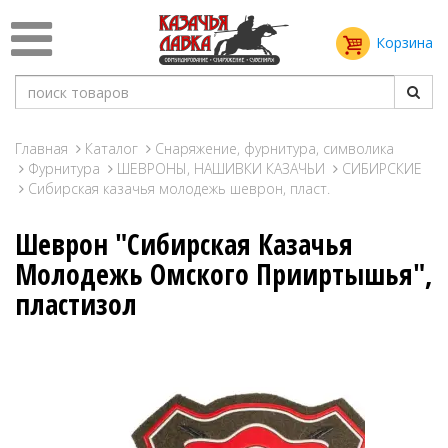
Корзина
Главная
Каталог
Снаряжение, фурнитура, символика
Фурнитура
ШЕВРОНЫ, НАШИВКИ КАЗАЧЬИ
СИБИРСКИЕ
Сибирская казачья молодежь шеврон, пласт.
Шеврон "Сибирская Казачья
Молодежь Омского Прииртышья",
пластизол