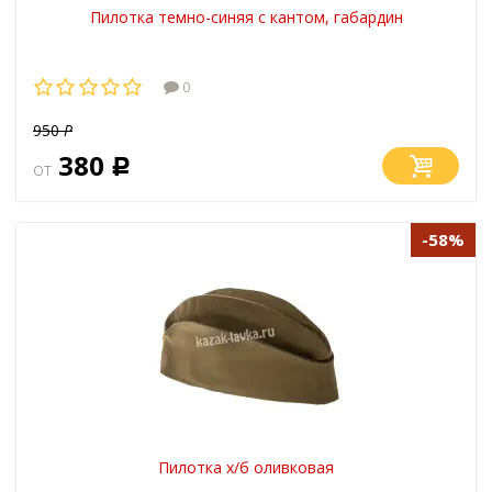
Пилотка темно-синяя с кантом, габардин
0
950
Р
380
от
Р
-58%
Пилотка х/б оливковая