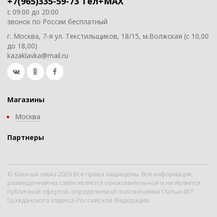
+7(965)335-59-73 Тел+MAX
с 09:00 до 20:00
звонок по России бесплатный
г. Москва, 7-я ул. Текстильщиков, 18/15, м.Волжская (с 10,00
до 18,00)
kazaklavka@mail.ru
Магазины
Москва
Партнеры
© Казачья лавка 2026 Все права защищены. Вся информация,
размещенная на сайте является ознакомительной и не является
публичной офертой, определяемой положениями Статьи 437
Гражданского кодекса Российской Федерации.