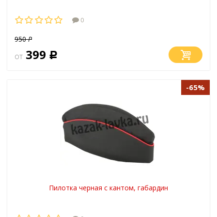
0
950
Р
399
от
Р
-65%
Пилотка черная с кантом, габардин