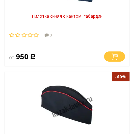
Пилотка синяя с кантом, габардин
0
950
от
Р
-60%