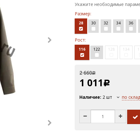
Укажите необходимые параме
Размер:
28
30
32
34
36
Рост:
116
122
128
134
1
2 660
Р
1 011
Р
Наличие:
2
шт
по скла