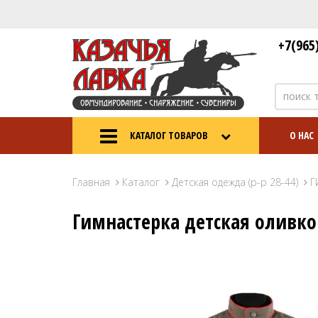
+7(965
КАТАЛОГ ТОВАРОВ
О НАС
Главная
Каталог
Детская одежда (р-р 28-44)
Г
Гимнастерка детская оливко