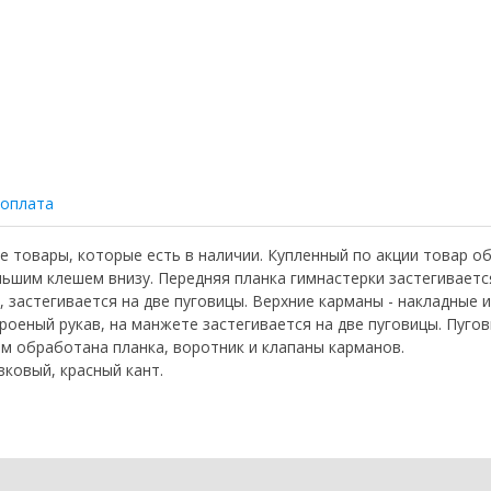
 оплата
те товары, которые есть в наличии. Купленный по акции товар о
льшим клешем внизу. Передняя планка гимнастерки застегиваетс
, застегивается на две пуговицы. Верхние карманы - накладные
роеный рукав, на манжете застегивается на две пуговицы. Пуго
ом обработана планка, воротник и клапаны карманов.
вковый, красный кант.