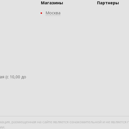
Магазины
Партнеры
Москва
ая (с 10,00 до
мация, размещенная на сайте является ознакомительной и не являетс
ии.