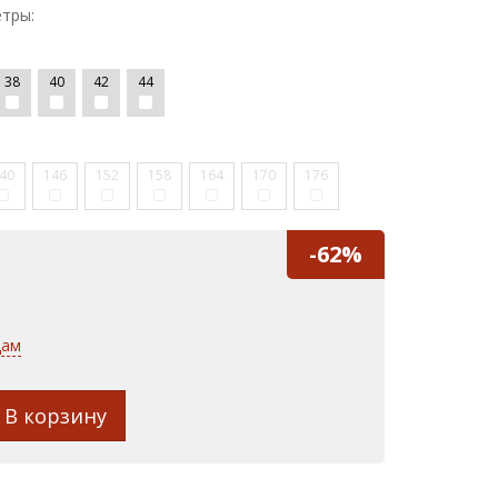
тры:
38
40
42
44
40
146
152
158
164
170
176
-62%
дам
В корзину