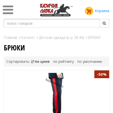
Корзина
Главная
Каталог
Детская одежда (р-р 28-44)
БРЮКИ
БРЮКИ
Сортировать:
по цене
по рейтингу
по умолчанию
-50%