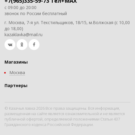
+7(965)335-59-73 Тел+MAX
с 09:00 до 20:00
звонок по России бесплатный
г. Москва, 7-я ул. Текстильщиков, 18/15, м.Волжская (с 10,00
до 18,00)
kazaklavka@mail.ru
Магазины
Москва
Партнеры
© Казачья лавка 2026 Все права защищены. Вся информация,
размещенная на сайте является ознакомительной и не является
публичной офертой, определяемой положениями Статьи 437
Гражданского кодекса Российской Федерации.