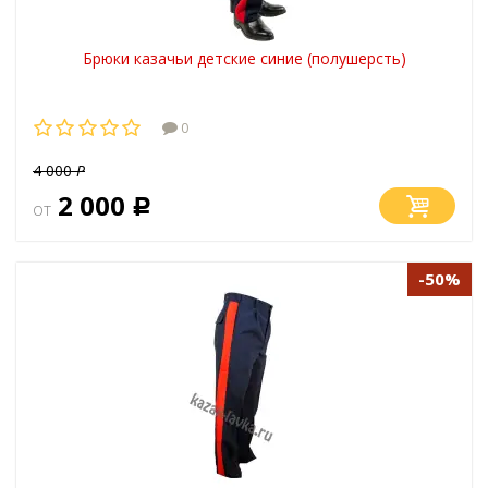
Брюки казачьи детские синие (полушерсть)
0
4 000
Р
2 000
от
Р
-50%