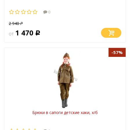
0
2 940
Р
1 470
от
Р
-57%
Брюки в сапоги детские хаки, х/б