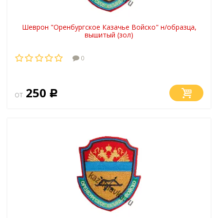
Шеврон "Оренбургское Казачье Войско" н/образца,
вышитый (зол)
0
250
от
Р