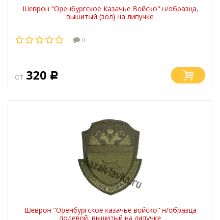
Шеврон "Оренбургское Казачье Войско" н/образца,
вышитый (зол) на липучке
0
320
от
Р
Шеврон "Оренбургское казачье войско" н/образца
полевой, вышитый на липучке